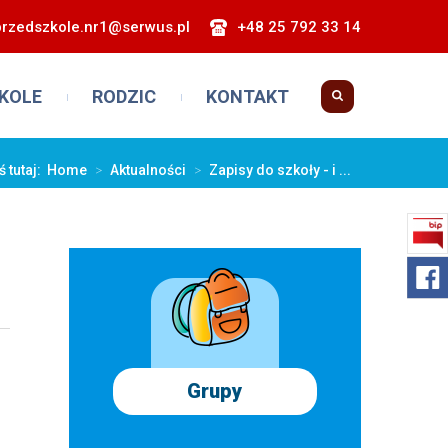
przedszkole.nr1@serwus.pl
+48 25 792 33 14
KOLE
RODZIC
KONTAKT
ś tutaj:
Home
>
Aktualności
>
Zapisy do szkoły - i ...
Grupy