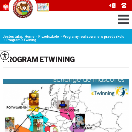
Jesteś tutaj:
Home
>
Przedszkole
>
Programy realizowane w przedszkolu
>
Program eTwining ...
PROGRAM ETWINING