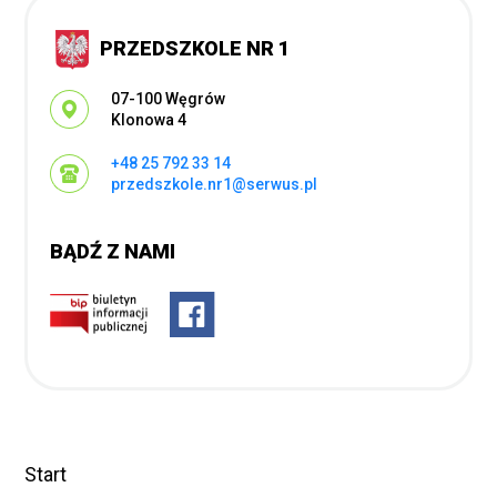
PRZEDSZKOLE NR 1
Adres pocztowy:
07-100 Węgrów
Klonowa 4
+48 25 792 33 14
przedszkole.nr1@serwus.pl
BĄDŹ Z NAMI
Start