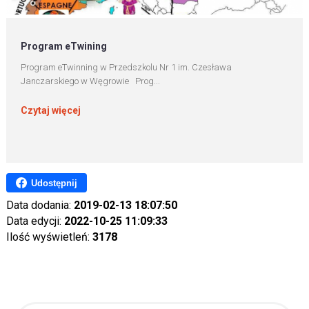
Program eTwining
Program eTwinning w Przedszkolu Nr 1 im. Czesława
Janczarskiego w Węgrowie Prog...
Czytaj więcej
Udostępnij
Data dodania:
2019-02-13 18:07:50
Data edycji:
2022-10-25 11:09:33
Ilość wyświetleń:
3178