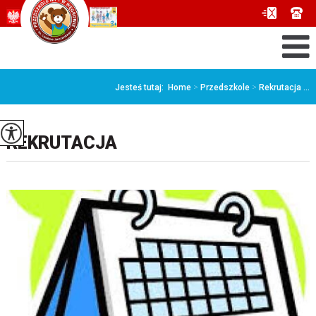
Jesteś tutaj:
Home
>
Przedszkole
>
Rekrutacja ...
REKRUTACJA