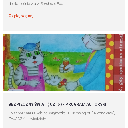
do Nadleśnictwa w Sokołowie Pod...
Czytaj więcej
BEZPIECZNY ŚWIAT ( CZ. 6 ) - PROGRAM AUTORSKI
Po zapoznaniu z kolejną książeczką B. Ciemskiej pt. " Nieznajomy",
ZAJĄCZKI dowiedziały si...