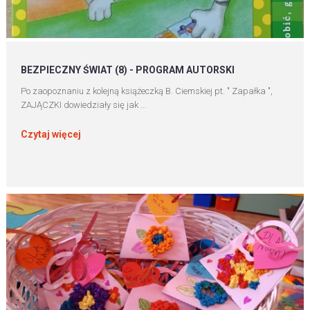
BEZPIECZNY ŚWIAT (8) - PROGRAM AUTORSKI
Po zaopoznaniu z kolejną książeczką B. Ciemskiej pt. " Zapałka ",
ZAJĄCZKI dowiedziały się jak ...
Czytaj więcej