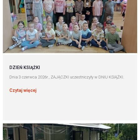
DZIEŃ KSIĄŻKI
Dnia 3 czerwca 2026r., ZAJĄCZKI uczestniczyły w DNIU KSIĄŻKI.
Czytaj więcej