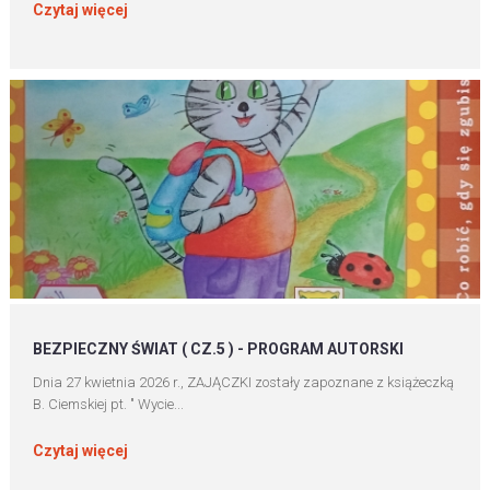
Czytaj więcej
BEZPIECZNY ŚWIAT ( CZ.5 ) - PROGRAM AUTORSKI
Dnia 27 kwietnia 2026 r., ZAJĄCZKI zostały zapoznane z książeczką
B. Ciemskiej pt. " Wycie...
Czytaj więcej