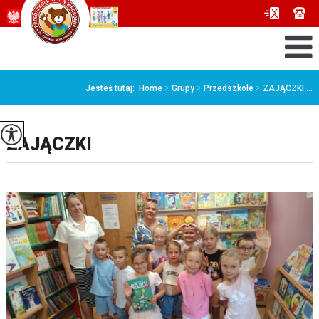
Jesteś tutaj:
Home
>
Grupy
>
Przedszkole
>
ZAJĄCZKI ...
ZAJĄCZKI