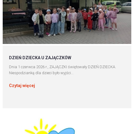
DZIEŃ DZIECKA U ZAJĄCZKÓW
Dnia 1 czerwca 2026 r., ZAJĄCZKI świętowały DZIEŃ DZIECKA.
Niespodzianką dla dzieci było wyjści...
Czytaj więcej