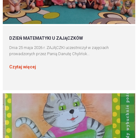
DZIEŃ MATEMATYKI U ZAJĄCZKÓW
Dnia 25 maja 2026 r. ZAJĄCZKI uczestniczył w zajęciach
prowadzonych przez Panią Danutę Chylińsk...
Czytaj więcej