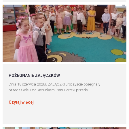
POŻEGNANIE ZAJĄCZKÓW
Dnia 18 czerwca 2026r. ZAJĄCZKI uroczyście pożegnały
przedszkole. Pod kierunkiem Pani Dorotki przeds...
Czytaj więcej