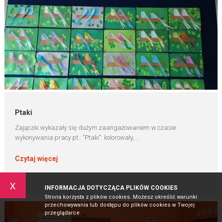
Ptaki
Zajączki wykazały się dużym zaangażowaniem w czasie
wykonywania pracy pt.: "Ptaki": kolorowały,...
Czytaj więcej
x
INFORMACJA DOTYCZĄCA PLIKÓW COOKIES
Strona korzysta z plików cookies. Możesz określić warunki
przechowywania lub dostępu do plików cookies w Twojej
przeglądarce.