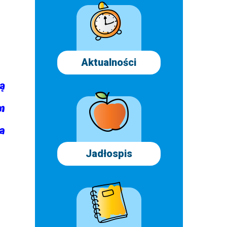
Aktualności
ą
m
a
Jadłospis