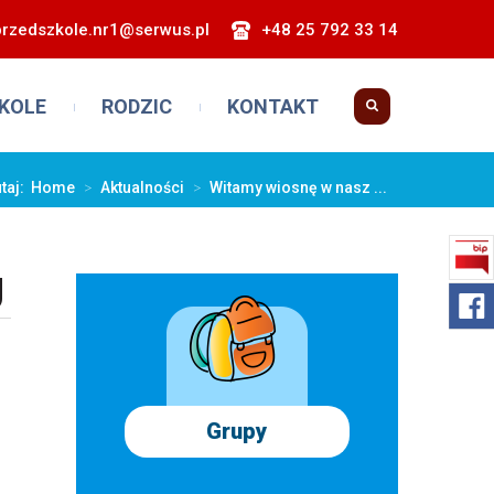
przedszkole.nr1@serwus.pl
+48 25 792 33 14
KOLE
RODZIC
KONTAKT
utaj:
Home
>
Aktualności
>
Witamy wiosnę w nasz ...
U
Grupy