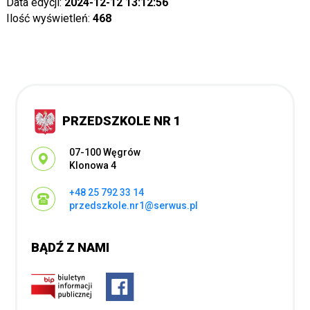
Data edycji:
2024-12-12 13:12:56
Ilość wyświetleń:
468
PRZEDSZKOLE NR 1
Adres pocztowy:
07-100 Węgrów
Klonowa 4
+48 25 792 33 14
przedszkole.nr1@serwus.pl
BĄDŹ Z NAMI