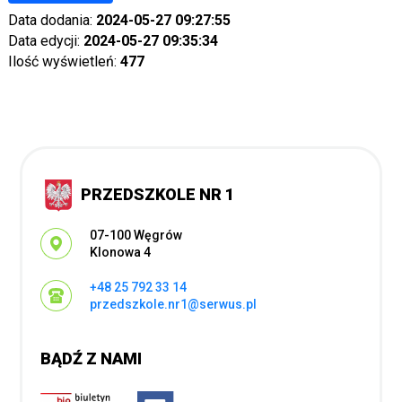
Data dodania:
2024-05-27 09:27:55
Data edycji:
2024-05-27 09:35:34
Ilość wyświetleń:
477
PRZEDSZKOLE NR 1
Adres pocztowy:
07-100 Węgrów
Klonowa 4
+48 25 792 33 14
przedszkole.nr1@serwus.pl
BĄDŹ Z NAMI