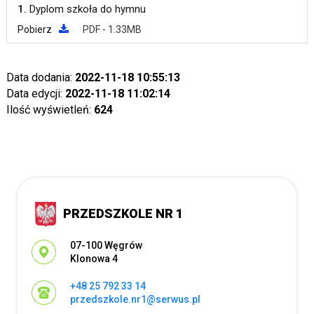
1.
Dyplom szkoła do hymnu
Pobierz
PDF - 1.33MB
Data dodania:
2022-11-18 10:55:13
Data edycji:
2022-11-18 11:02:14
Ilość wyświetleń:
624
PRZEDSZKOLE NR 1
Adres pocztowy:
07-100 Węgrów
Klonowa 4
+48 25 792 33 14
przedszkole.nr1@serwus.pl