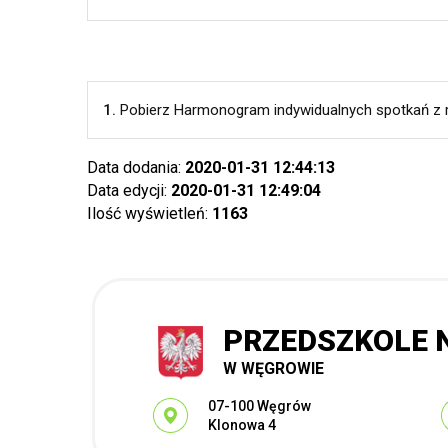
1.
Pobierz Harmonogram indywidualnych spotkań z r
Data dodania:
2020-01-31 12:44:13
Data edycji:
2020-01-31 12:49:04
Ilość wyświetleń:
1163
PRZEDSZKOLE N
W WĘGROWIE
Adres pocztowy:
07-100 Węgrów
Klonowa 4