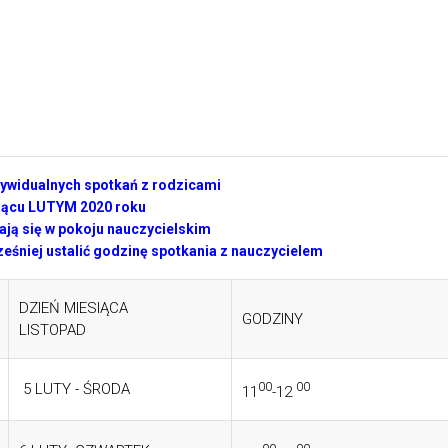
widualnych spotkań z rodzicami
iącu LUTYM 2020 roku
ją się w pokoju nauczycielskim
ześniej ustalić godzinę spotkania z nauczycielem
DZIEŃ MIESIĄCA
GODZINY
LISTOPAD
00
00
5 LUTY - ŚRODA
11
-12