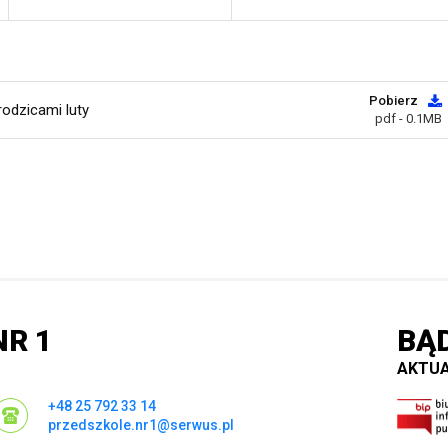
Pobierz
odzicami luty
pdf - 0.1MB
R 1
BĄ
AKTUA
+48 25 792 33 14
przedszkole.nr1@serwus.pl