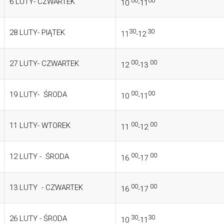
00
00
6 LUTY- CZWARTEK
10
-11
30
30
28 LUTY- PIĄTEK
11
-12
00
00
27 LUTY- CZWARTEK
12
-13
00
00
19 LUTY- ŚRODA
10
-11
00
00
11 LUTY- WTOREK
11
-12
00
00
12 LUTY - ŚRODA
16
-17
00
00
13 LUTY - CZWARTEK
16
-17
30
30
26 LUTY - ŚRODA
10
-11