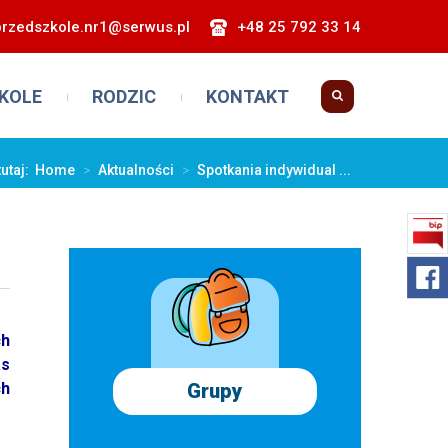
przedszkole.nr1@serwus.pl
+48 25 792 33 14
KOLE
RODZIC
KONTAKT
tutaj:
Home
>
Aktualności
>
Spotkania indywidual ...
ch
as
h
Grupy