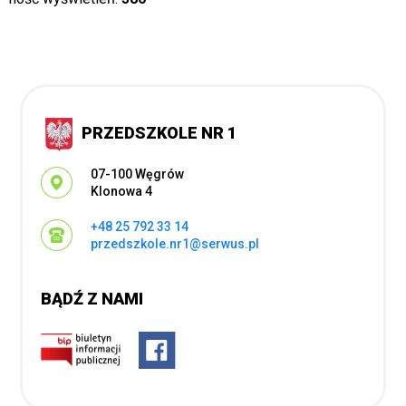
PRZEDSZKOLE NR 1
Adres pocztowy:
07-100 Węgrów
Klonowa 4
+48 25 792 33 14
przedszkole.nr1@serwus.pl
BĄDŹ Z NAMI