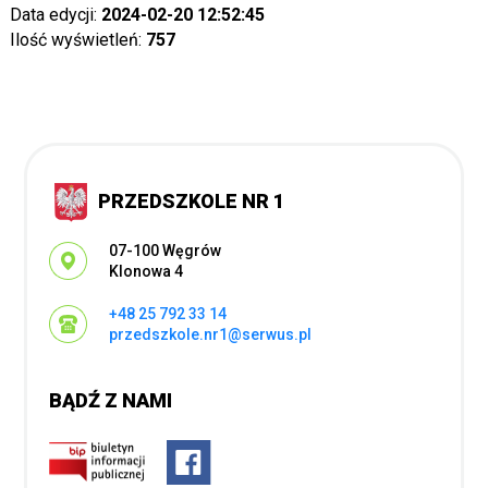
Data edycji:
2024-02-20 12:52:45
Ilość wyświetleń:
757
PRZEDSZKOLE NR 1
Adres pocztowy:
07-100 Węgrów
Klonowa 4
+48 25 792 33 14
przedszkole.nr1@serwus.pl
BĄDŹ Z NAMI