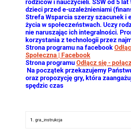
rodziców i nauczycieli. SSW od 5 lat
dzieci przed e-uzależnieniami (fina
Strefa Wsparcia szerzy szacunek i 
życia w społeczeństwach. Uczy rodz
nie naruszając ich integralności. 
korzystania z technologii przez naj
Strona programu na facebook
Odłąc
Społeczna | Facebook
Strona programu
Odłącz się - połącz
Na początek przekazujemy Państwu a
oraz propozycję gry, która zaangażuj
spędzic czas
1.
gra_instrukcja