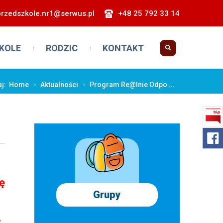
przedszkole.nr1@serwus.pl
+48 25 792 33 14
KOLE
RODZIC
KONTAKT
aj:
Home
>
Aktualności
>
Program Re@lnie Odpo ...
ię
Grupy
c