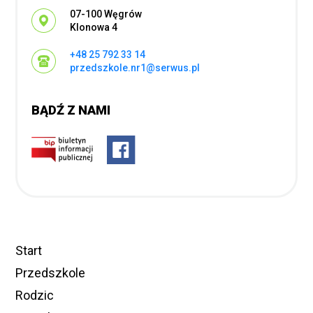
Adres pocztowy:
07-100 Węgrów
Klonowa 4
+48 25 792 33 14
przedszkole.nr1@serwus.pl
BĄDŹ Z NAMI
Start
Przedszkole
Rodzic