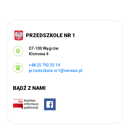
PRZEDSZKOLE NR 1
Adres pocztowy:
07-100 Węgrów
Klonowa 4
+48 25 792 33 14
przedszkole.nr1@serwus.pl
BĄDŹ Z NAMI