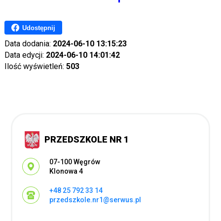
Udostępnij
Data dodania:
2024-06-10 13:15:23
Data edycji:
2024-06-10 14:01:42
Ilość wyświetleń:
503
PRZEDSZKOLE NR 1
Adres pocztowy:
07-100 Węgrów
Klonowa 4
+48 25 792 33 14
przedszkole.nr1@serwus.pl