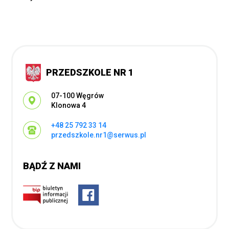
PRZEDSZKOLE NR 1
Adres pocztowy:
07-100 Węgrów
Klonowa 4
+48 25 792 33 14
przedszkole.nr1@serwus.pl
BĄDŹ Z NAMI