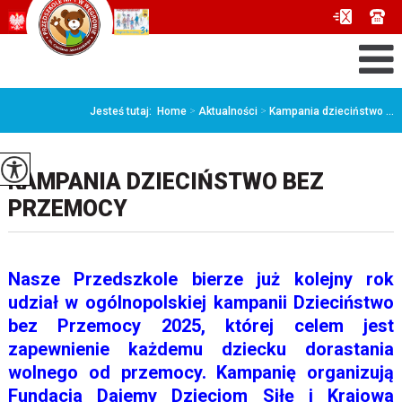
Jesteś tutaj:
Home
>
Aktualności
>
Kampania dzieciństwo ...
KAMPANIA DZIECIŃSTWO BEZ
PRZEMOCY
Nasze Przedszkole bierze już kolejny rok
udział w ogólnopolskiej kampanii Dzieciństwo
bez
Przemocy 2025, której celem jest
zapewnienie każdemu dziecku dorastania
wolnego
od przemocy. Kampanię organizują
Fundacja Dajemy Dzieciom Siłę i Krajowa