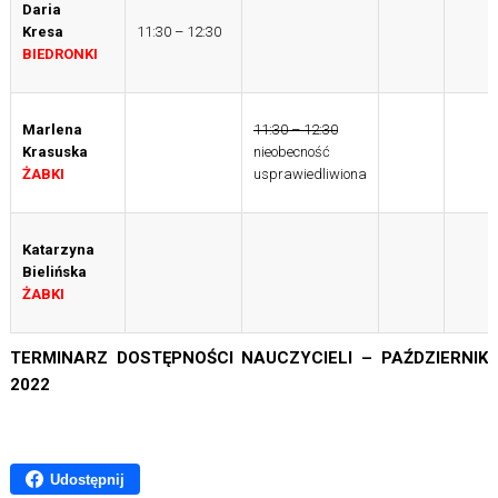
Daria
Kresa
11:30 – 12:30
BIEDRONKI
Marlena
11:30 – 12:30
Krasuska
nieobecność
ŻABKI
usprawiedliwiona
Katarzyna
Bielińska
ŻABKI
TERMINARZ DOSTĘPNOŚCI NAUCZYCIELI – PAŹDZIERNIK
2022
Udostępnij