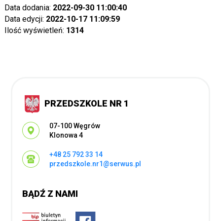
Data dodania:
2022-09-30 11:00:40
Data edycji:
2022-10-17 11:09:59
Ilość wyświetleń:
1314
PRZEDSZKOLE NR 1
Adres pocztowy:
07-100 Węgrów
Klonowa 4
+48 25 792 33 14
przedszkole.nr1@serwus.pl
BĄDŹ Z NAMI