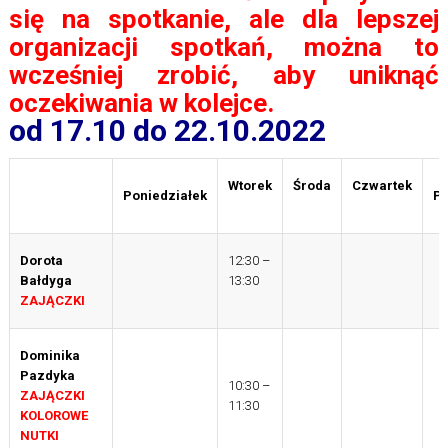
się na spotkanie, ale dla lepszej
organizacji spotkań, można to
wcześniej zrobić, aby uniknąć
oczekiwania w kolejce.
od 17.10 do 22.10.2022
Wtorek
Środa
Czwartek
Poniedziałek
Pi
Dorota
12:30 –
Bałdyga
13:30
ZAJĄCZKI
Dominika
Pazdyka
10:30 –
ZAJĄCZKI
11:30
KOLOROWE
NUTKI