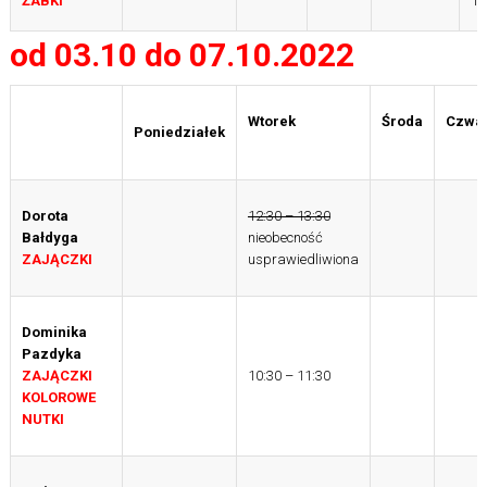
ŻABKI
11
od 03.10 do 07.10.2022
Wtorek
Środa
Czwar
Poniedziałek
Dorota
12:30 – 13:30
Bałdyga
nieobecność
ZAJĄCZKI
usprawiedliwiona
Dominika
Pazdyka
ZAJĄCZKI
10:30 – 11:30
KOLOROWE
NUTKI