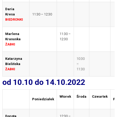
Daria
Kresa
11:30 – 12:30
BIEDRONKI
Marlena
11:30 –
Krasuska
12:30
ŻABKI
Katarzyna
10:30
Bielińska
–
ŻABKI
11:30
od 10.10 do 14.10.2022
Wtorek
Środa
Czwartek
Poniedziałek
Pi
Dorota
12:30 –