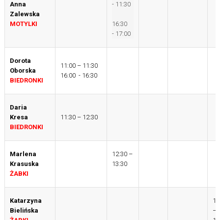
Anna
- 11:30
Zalewska
MOTYLKI
16:30
- 17:00
Dorota
11:00 – 11:30
Oborska
16:00 - 16:30
BIEDRONKI
Daria
Kresa
11:30 – 12:30
BIEDRONKI
Marlena
12:30 –
Krasuska
13:30
ŻABKI
Katarzyna
10
Bielińska
–