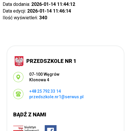
Data dodania:
2026-01-14 11:44:12
Data edycji:
2026-01-14 11:46:14
Ilość wyświetleń:
340
PRZEDSZKOLE NR 1
Adres pocztowy:
07-100 Węgrów
Klonowa 4
+48 25 792 33 14
przedszkole.nr1@serwus.pl
BĄDŹ Z NAMI