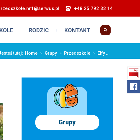
przedszkole.nr1@serwus.pl
+48 25 792 33 14
KOLE
RODZIC
KONTAKT
Jesteś tutaj:
Home
>
Grupy
>
Przedszkole
>
Elfy ...
Grupy