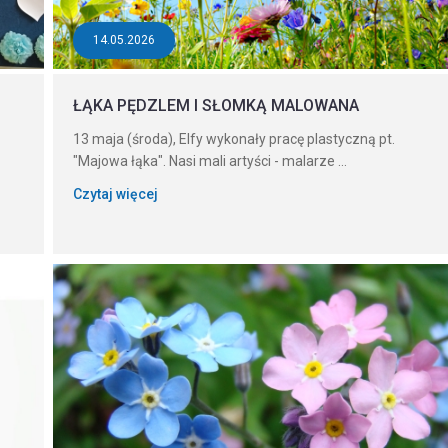
14.05.2026
ŁĄKA PĘDZLEM I SŁOMKĄ MALOWANA
13 maja (środa), Elfy wykonały pracę plastyczną pt.
"Majowa łąka". Nasi mali artyści - malarze ...
Czytaj więcej