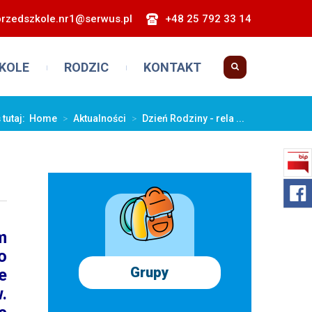
przedszkole.nr1@serwus.pl
+48 25 792 33 14
KOLE
RODZIC
KONTAKT
 tutaj:
Home
>
Aktualności
>
Dzień Rodziny - rela ...
m
o
Grupy
e
.