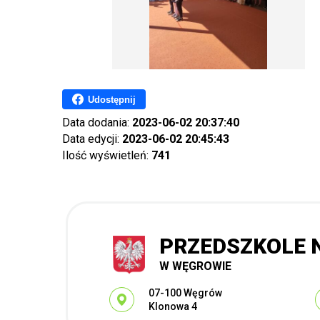
Udostępnij
Data dodania:
2023-06-02 20:37:40
Data edycji:
2023-06-02 20:45:43
Ilość wyświetleń:
741
PRZEDSZKOLE N
W WĘGROWIE
Adres pocztowy:
07-100 Węgrów
Klonowa 4