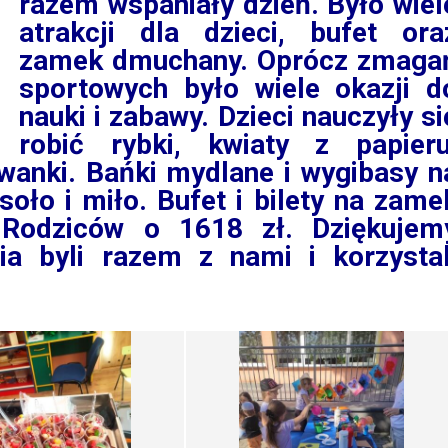
razem wspaniały dzień. Było wiel
atrakcji dla dzieci, bufet ora
zamek dmuchany. Oprócz zmaga
sportowych było wiele okazji d
nauki i zabawy. Dzieci nauczyły si
robić rybki, kwiaty z papieru
wanki. Bańki mydlane i wygibasy n
soło i miło. Bufet i bilety na zame
 Rodziców o 1618 zł. Dziękujem
ia byli razem z nami i korzystal