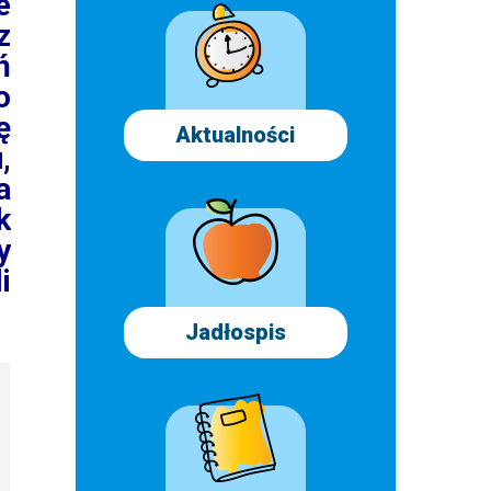
e
z
ń
o
ę
Aktualności
,
a
k
y
i
Jadłospis