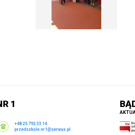
R 1
BĄ
AKTUA
+48 25 792 33 14
przedszkole.nr1@serwus.pl