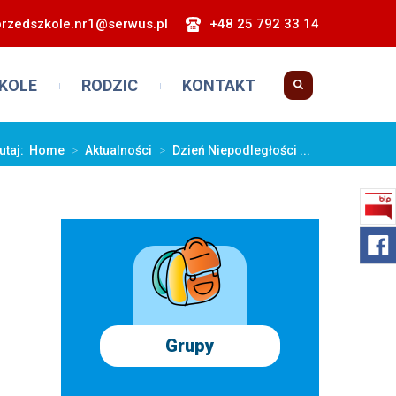
przedszkole.nr1@serwus.pl
+48 25 792 33 14
KOLE
RODZIC
KONTAKT
tutaj:
Home
>
Aktualności
>
Dzień Niepodległości ...
Grupy