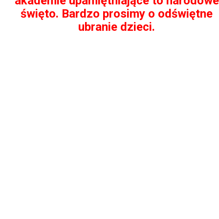
akademie upamiętniające to narodowe
święto. Bardzo prosimy o odświętne
ubranie dzieci.