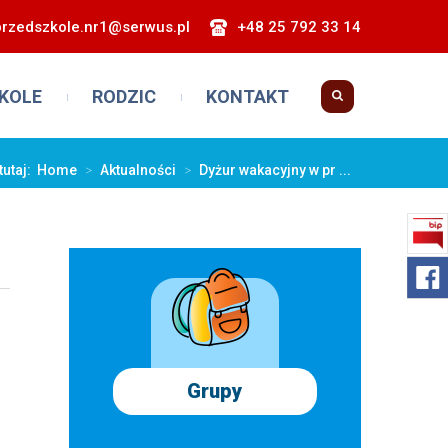
przedszkole.nr1@serwus.pl
+48 25 792 33 14
KOLE
RODZIC
KONTAKT
tutaj:
Home
>
Aktualności
>
Dyżur wakacyjny w pr ...
Grupy