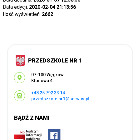
Data edycji:
2020-02-04 21:13:56
Ilość wyświetleń:
2662
PRZEDSZKOLE NR 1
Adres pocztowy:
07-100 Węgrów
Klonowa 4
+48 25 792 33 14
przedszkole.nr1@serwus.pl
BĄDŹ Z NAMI