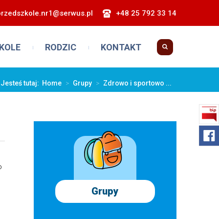
przedszkole.nr1@serwus.pl
+48 25 792 33 14
KOLE
RODZIC
KONTAKT
Jesteś tutaj:
Home
>
Grupy
>
Zdrowo i sportowo ...
o
Grupy