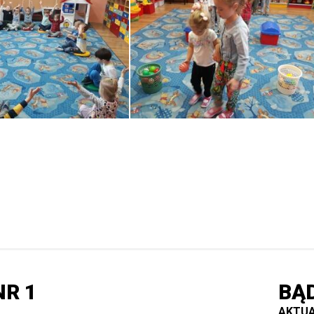
R 1
BĄ
AKTUA