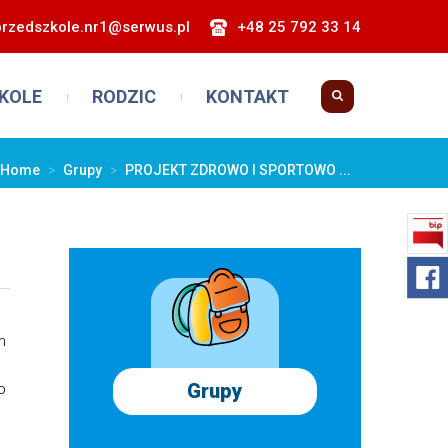
przedszkole.nr1@serwus.pl
+48 25 792 33 14
KOLE
RODZIC
KONTAKT
Home
>
Grupy
>
PROJEKT ZDROWO I SPORTOWO ...
m
Grupy
o