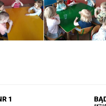
R 1
BĄ
AKTUA