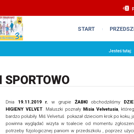
START
PRZEDSZ
Jesteś tutaj:
I SPORTOWO
Dnia
19.11.2019 r.
w grupie
ŻABKI
obchodziliśmy
DZIE
HIGIENY VELVET
. Maluszki poznały
Misia Velvetusia
, które
bardzo polubiły. Miś Velvetuś pokazał dzieciom krok po koku, j
powinna wyglądać wizyta w toalecie od momentu zgłoszen
potrzeby fizjologicznej paniom w przedszkolu , poprzez użyc