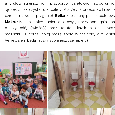
artykułów higienicznych i przyborów toaletowych, aż po umyc
rączek po skorzystaniu z toalety. Miś Velvuś przedstawił równi
dzieciom swoich przyjaciół:
Rolka -
to suchy papier toaletowy
Mokrusia
- to mokry papier toaletowy , którzy pomagają db
o czystość, świeżość oraz komfort każdego dnia. Nas
maluszki już coraz lepiej radzą sobie w toalecie, a z Misi
Velvetusiem będą radziły sobie jeszcze lepiej
:)