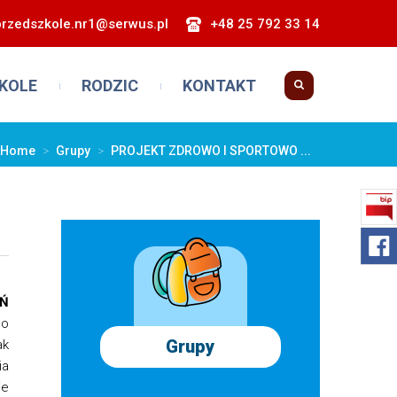
przedszkole.nr1@serwus.pl
+48 25 792 33 14
KOLE
RODZIC
KONTAKT
Home
>
Grupy
>
PROJEKT ZDROWO I SPORTOWO ...
Ń
go
Grupy
ak
ia
ie