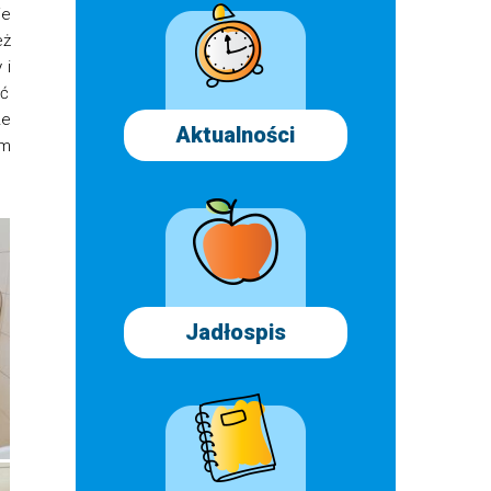
ie
eż
 i
ać
ze
Aktualności
em
Jadłospis